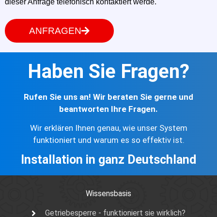
dieser Anfrage telefonisch kontaktiert werde.
ANFRAGEN
Haben Sie Fragen?
Rufen Sie uns an! Wir beraten Sie gerne und
beantworten Ihre Fragen.
Wir erklären Ihnen genau, wie unser System
funktioniert und warum es so effektiv ist.
Installation in ganz Deutschland
Wissensbasis
Getriebesperre - funktioniert sie wirklich?