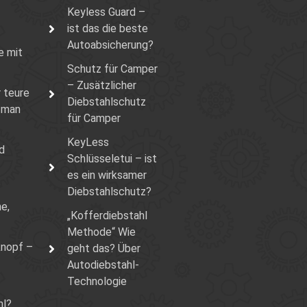
Keyless Guard –
ist das die beste
Autoabsicherung?
e mit
Schutz für Camper
– Zusätzlicher
 teure
Diebstahlschutz
 man
für Camper
KeyLess
nd
Schlüsseletui – ist
es ein wirksamer
Diebstahlschutz?
e,
„Kofferdiebstahl
Methode“ Wie
knopf –
geht das? Über
Autodiebstahl-
Technologie
hl?