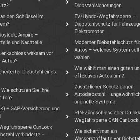
utz?
Diebstahlsicherungen
an den Schlüssel im
EV/Hybrid-Wegfahrsperre –
tem?
Diebstahlschutz für Fahrzeug
Elektromotor
Joylock, Ampire –
rteile und Nachteile
Moderner Diebstahlschutz für
Autos – welches System soll
Lenkschloss wirksam vor
wählen
s Autos?
Wie wählt man einen guten u
heiterter Diebstahl eines
effektiven Autoalarm?
Zusätzlicher Schutz gegen
 Wie schützen Sie Ihre
Autodiebstahl – ungewöhnlich
eifen?
originelle Systeme!
K) + GAP-Versicherung und
PIN-Zündschloss oder Druck
l
Wegfahrsperre CAN CanLock
Wegfahrsperre CanLock
Wie sichert man ein
bstahl verhinderte –
Wasserstoffauto vor Diebsta