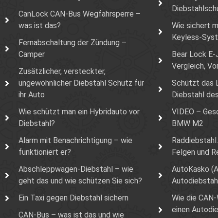
Diebstahlsch
CanLock CAN-Bus Wegfahrsperre –
was ist das?
Wie sichert m
Keyless-Sys
Fernabschaltung der Zündung –
Camper
Bear Lock E-
Vergleich, Vo
Zusätzlicher, versteckter,
ungewöhnlicher Diebstahl Schutz für
Schützt das 
ihr Auto
Diebstahl de
Wie schützt man ein Hybridauto vor
VIDEO – Gesc
Diebstahl?
BMW M2
Alarm mit Benachrichtigung – wie
Raddiebstahl.
funktioniert er?
Felgen und R
Abschleppwagen-Diebstahl – wie
AutoKasko (A
geht das und wie schützen Sie sich?
Autodiebstah
Ein Taxi gegen Diebstahl sichern
Wie die CAN-
einen Autodie
CAN-Bus – was ist das und wie