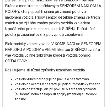
Zařízení má plnou funkčnost verze CanLock Premium
Siréna a montuje se s přídavným SENZOREM NÁKLONU A
POLOHY, který spouští sirénu při změně polohy a
naklonění vozidla.
Tříosý senzor detekuje změnu ve třech
osách a po zjištění změny polohy vozidla vzhledem
k počáteční poloze senzor spustí SIRÉNU. Počáteční
poloha je zapamatována po vypnutí zapalování.
Elektronický zámek vozidla V KOMBINACI se SENZOREM
NÁKLONU A POLOHY a VELMI hlasitou SIRÉNOU uvnitř a
vně vozidla účinně zabraňuje krádeži vozidla pomocí
ODTAHOVKY
Rozlišujeme
tři různé způsoby uzamčení vozidla:
Vozidlo vůbec nereaguje na pokus o nastartování.
Vozidlo na okamžik nastartuje, pak automaticky zhasne.
Vozidlo nastartuje, ale při pokusu o zařazení rychlosti
(automat) nebo sešlápnutí spojky (manuál) automobil
zhasne.