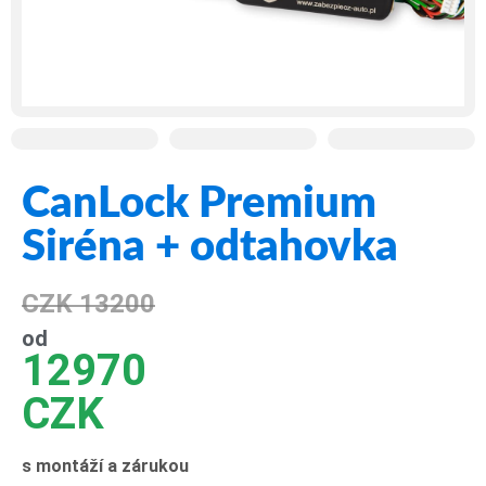
CanLock Premium
Siréna + odtahovka
CZK 13200
od
12970
CZK
s montáží a zárukou