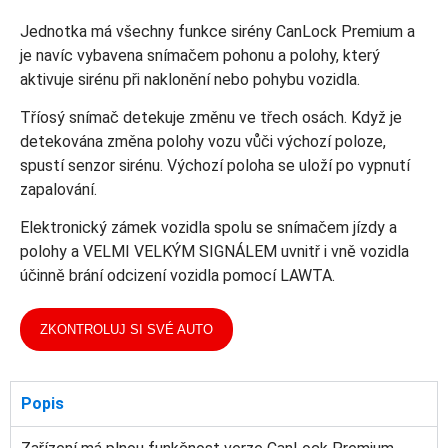
Jednotka má všechny funkce sirény CanLock Premium a
je navíc vybavena snímačem pohonu a polohy, který
aktivuje sirénu při naklonění nebo pohybu vozidla.
Tříosý snímač detekuje změnu ve třech osách. Když je
detekována změna polohy vozu vůči výchozí poloze,
spustí senzor sirénu. Výchozí poloha se uloží po vypnutí
zapalování.
Elektronický zámek vozidla spolu se snímačem jízdy a
polohy a VELMI VELKÝM SIGNÁLEM uvnitř i vně vozidla
účinně brání odcizení vozidla pomocí LAWTA.
ZKONTROLUJ SI SVÉ AUTO
Popis