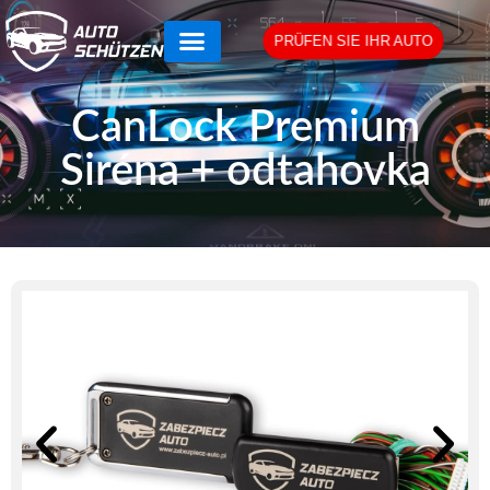
PRÜFEN SIE IHR AUTO
CanLock Premium
Siréna + odtahovka